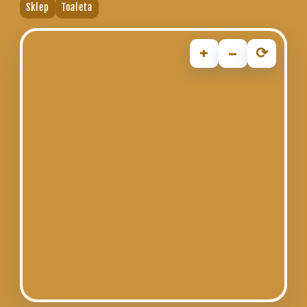
Sklep
Toaleta
+
−
⟳