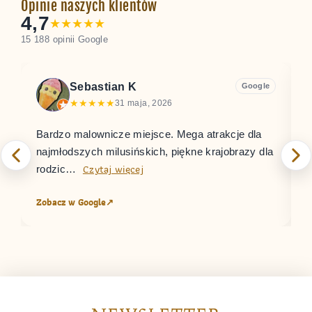
Opinie naszych klientów
4,7
★
★
★
★
★
15 188 opinii Google
Sebastian K
Google
★
★
★
★
★
31 maja, 2026
Bardzo malownicze miejsce. Mega atrakcje dla
W
najmłodszych milusińskich, piękne krajobrazy dla
O
Czytaj więcej
rodzic…
Zobacz w Google
↗
Z