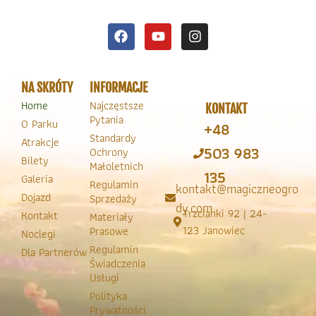
NA SKRÓTY
INFORMACJE
Home
Najczęstsze
KONTAKT
Pytania
O Parku
+48
Standardy
Atrakcje
503 983
Ochrony
Bilety
Małoletnich
135
Galeria
Regulamin
kontakt@magiczneogro
Dojazd
Sprzedaży
dy.com
Trzcianki 92 | 24-
Kontakt
Materiały
123 Janowiec
Prasowe
Noclegi
Regulamin
Dla Partnerów
Świadczenia
Usługi
Polityka
Prywatności