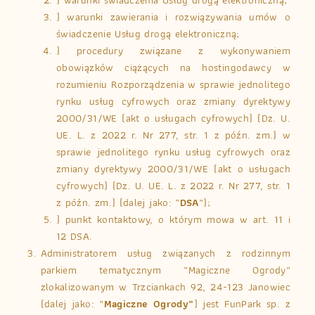
) warunki świadczenia Usług drogą elektroniczną;
) warunki zawierania i rozwiązywania umów o
świadczenie Usług drogą elektroniczną;
) procedury związane z wykonywaniem
obowiązków ciążących na hostingodawcy w
rozumieniu Rozporządzenia w sprawie jednolitego
rynku usług cyfrowych oraz zmiany dyrektywy
2000/31/WE (akt o usługach cyfrowych) (Dz. U.
UE. L. z 2022 r. Nr 277, str. 1 z późn. zm.) w
sprawie jednolitego rynku usług cyfrowych oraz
zmiany dyrektywy 2000/31/WE (akt o usługach
cyfrowych) (Dz. U. UE. L. z 2022 r. Nr 277, str. 1
z późn. zm.) (dalej jako: „
DSA
”);
) punkt kontaktowy, o którym mowa w art. 11 i
12 DSA.
Administratorem usług związanych z rodzinnym
parkiem tematycznym „Magiczne Ogrody”
zlokalizowanym w Trzciankach 92, 24-123 Janowiec
(dalej jako: „
Magiczne Ogrody”
) jest FunPark sp. z