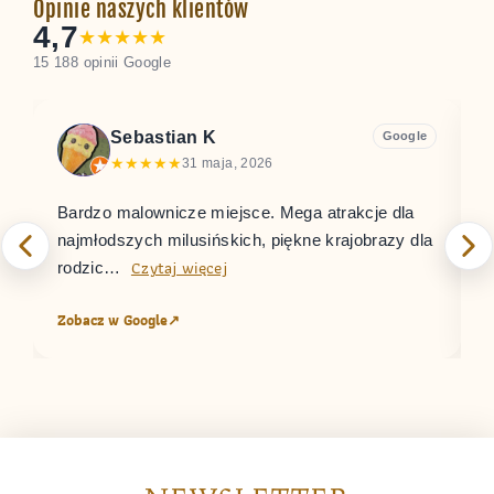
Opinie naszych klientów
4,7
★
★
★
★
★
15 188 opinii Google
Sebastian K
Google
★
★
★
★
★
31 maja, 2026
Bardzo malownicze miejsce. Mega atrakcje dla
W
najmłodszych milusińskich, piękne krajobrazy dla
O
Czytaj więcej
rodzic…
Zobacz w Google
↗
Z