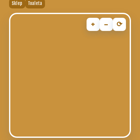
Sklep
Toaleta
+
−
⟳