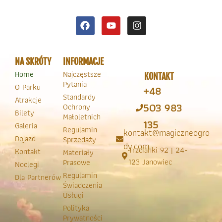
NA SKRÓTY
INFORMACJE
Home
Najczęstsze
KONTAKT
Pytania
O Parku
+48
Standardy
Atrakcje
503 983
Ochrony
Bilety
Małoletnich
135
Galeria
Regulamin
kontakt@magiczneogro
Dojazd
Sprzedaży
dy.com
Trzcianki 92 | 24-
Kontakt
Materiały
123 Janowiec
Prasowe
Noclegi
Regulamin
Dla Partnerów
Świadczenia
Usługi
Polityka
Prywatności