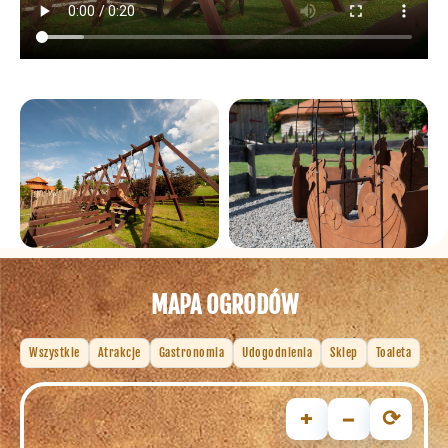
MAPA OGRODÓW
Wszystkie
Atrakcje
Gastronomia
Udogodnienia
Sklep
Toaleta
+
−
⟳