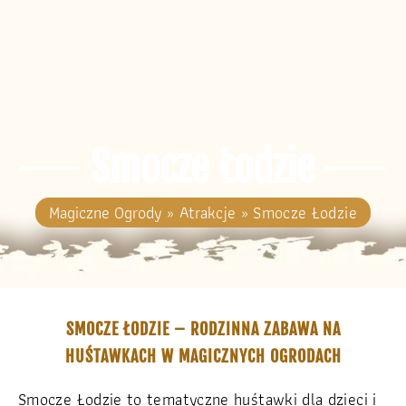
Smocze Łodzie
Magiczne Ogrody
»
Atrakcje
»
Smocze Łodzie
SMOCZE ŁODZIE – RODZINNA ZABAWA NA
HUŚTAWKACH W MAGICZNYCH OGRODACH
Smocze Łodzie to tematyczne huśtawki dla dzieci i