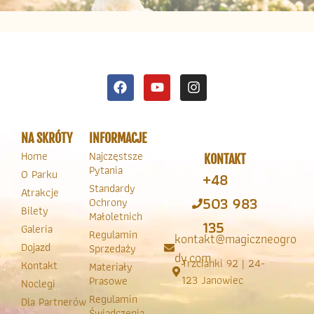
NA SKRÓTY
INFORMACJE
Home
Najczęstsze
KONTAKT
Pytania
O Parku
+48
Standardy
Atrakcje
503 983
Ochrony
Bilety
Małoletnich
135
Galeria
Regulamin
kontakt@magiczneogro
Dojazd
Sprzedaży
dy.com
Trzcianki 92 | 24-
Kontakt
Materiały
123 Janowiec
Prasowe
Noclegi
Regulamin
Dla Partnerów
Świadczenia