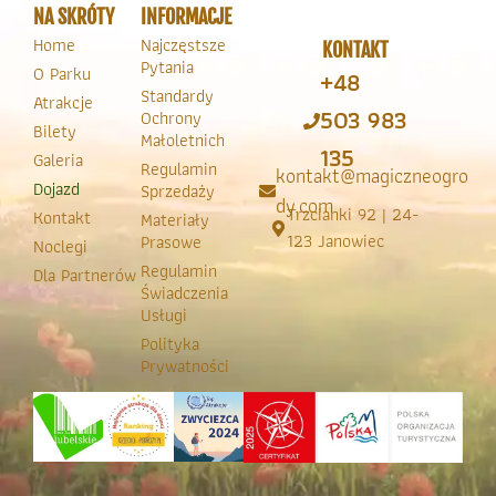
NA SKRÓTY
INFORMACJE
Home
Najczęstsze
KONTAKT
Pytania
O Parku
+48
Standardy
Atrakcje
503 983
Ochrony
Bilety
Małoletnich
135
Galeria
Regulamin
kontakt@magiczneogro
Dojazd
Sprzedaży
dy.com
Trzcianki 92 | 24-
Kontakt
Materiały
123 Janowiec
Prasowe
Noclegi
Regulamin
Dla Partnerów
Świadczenia
Usługi
Polityka
Prywatności