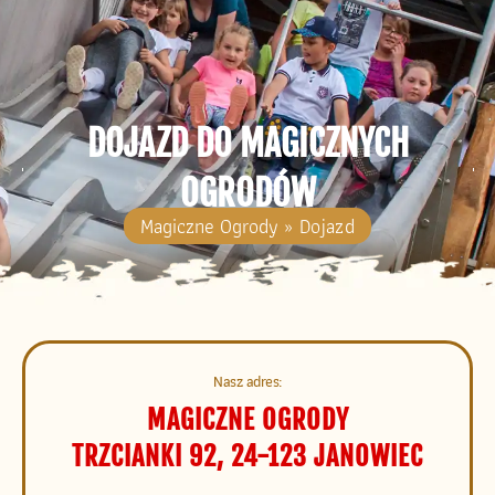
DOJAZD DO MAGICZNYCH
OGRODÓW
Magiczne Ogrody
»
Dojazd
Nasz adres:
MAGICZNE OGRODY
TRZCIANKI 92, 24-123 JANOWIEC