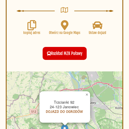
kopiuj adres
Otwórz na Google Maps
Ustaw dojazd
Rozkład MZK Puławy
×
Trzcianki 92
24-123 Janowiec
DOJAZD DO OGRODÓW