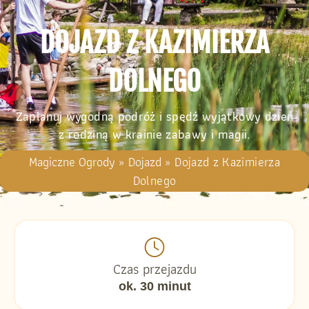
DOJAZD Z KAZIMIERZA
DOLNEGO
Zaplanuj wygodną podróż i spędź wyjątkowy dzień
z rodziną w krainie zabawy i magii.
Magiczne Ogrody
»
Dojazd
»
Dojazd z Kazimierza
Dolnego
Czas przejazdu
ok. 30 minut