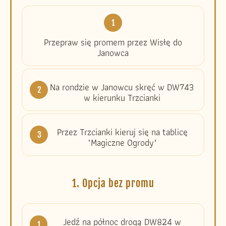
1
Przepraw się promem przez Wisłę do
Janowca
Na rondzie w Janowcu skręć w DW743
2
w kierunku Trzcianki
Przez Trzcianki kieruj się na tablicę
3
"Magiczne Ogrody"
1. Opcja bez promu
Jedź na północ drogą DW824 w
1