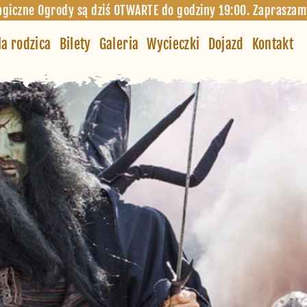
giczne Ogrody są dziś OTWARTE do godziny 19:00. Zapraszam
la rodzica
Bilety
Galeria
Wycieczki
Dojazd
Kontakt