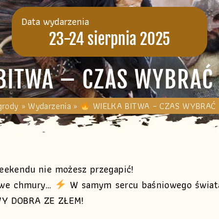
Data wydarzenia
23-24 sierpnia 2025
BITWA – CZAS WYBRAĆ
grody
»
Wydarzenia
»
WIELKA BITWA – CZAS WYBRAĆ
eekendu nie możesz przegapić!
zowe chmury…
W samym sercu baśniowego świat
ITWY DOBRA ZE ZŁEM!