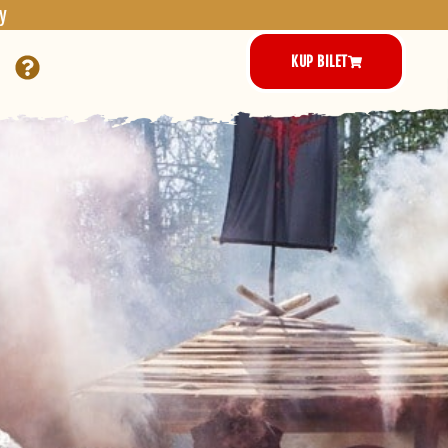
y
KUP BILET