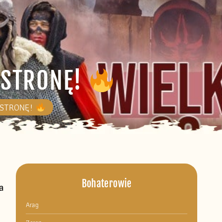
 STRONĘ!
 STRONĘ!
Bohaterowie
a
Arag