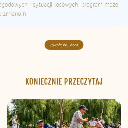
ogodowych i sytuacji losowych, program może
c zmianom
Powrót do Bloga
KONIECZNIE PRZECZYTAJ