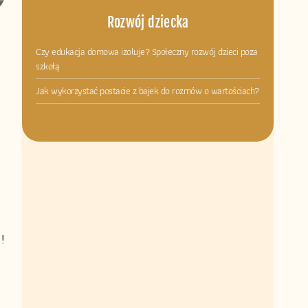
Rozwój dziecka
Czy edukacja domowa izoluje? Społeczny rozwój dzieci poza
szkołą
Jak wykorzystać postacie z bajek do rozmów o wartościach?
!