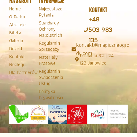
NA SKRÓTY
INFORMACJE
Home
Najczęstsze
KONTAKT
Pytania
O Parku
+48
Standardy
Atrakcje
503 983
Ochrony
Bilety
Małoletnich
135
Galeria
Regulamin
kontakt@magiczneogro
Dojazd
Sprzedaży
dy.com
Trzcianki 92 | 24-
Kontakt
Materiały
123 Janowiec
Prasowe
Noclegi
Regulamin
Dla Partnerów
Świadczenia
Usługi
Polityka
Prywatności