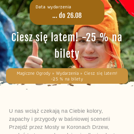
Data wydarzenia
... do 26.08
Ciesz się latem! -25 % na
bilety
Magiczne Ogrody
»
Wydarzenia
»
Ciesz się latem!
-25 % na bilety
U nas wciąż czekają na Ciebie kolory,
zapachy i przygody w baśniowej scenerii
Przejdź przez Mosty w Koronach Drzew,