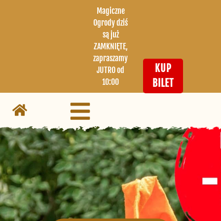
Magiczne
Ogrody dziś
są już
ZAMKNIĘTE,
zapraszamy
KUP
JUTRO od
10:00
BILET