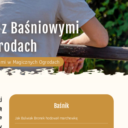
m z Baśniowymi
rodach
iami w Magicznych Ogrodach
j
Baśnik
ą
e
Jak Bulwiak Bronek hodował marchewkę
w