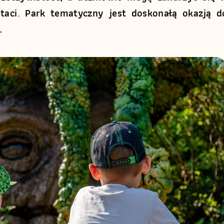
taci
.
Park tematyczny jest
doskonałą okazją d
.