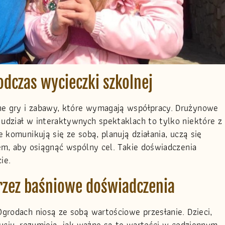
odczas wycieczki szkolnej
e gry i zabawy, które wymagają współpracy. Drużynowe
udział w interaktywnych spektaklach to tylko niektóre z
 komunikują się ze sobą, planują działania, uczą się
em, aby osiągnąć wspólny cel. Takie doświadczenia
ie.
rzez baśniowe doświadczenia
grodach niosą ze sobą wartościowe przesłanie. Dzieci,
zuciu, rozumieją, jak ważne są te wartości w codziennym