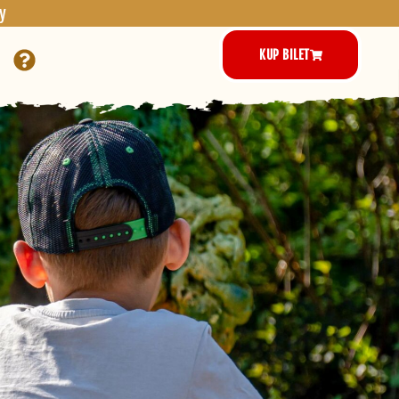
y
KUP BILET