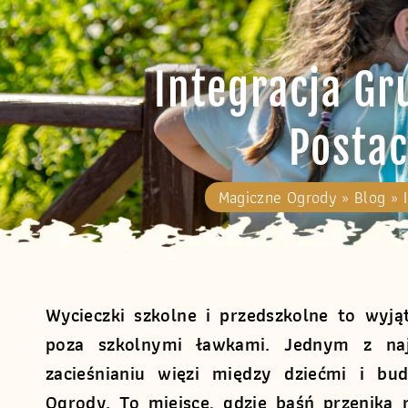
Integracja Gr
Posta
Magiczne Ogrody
»
Blog
»
Wycieczki szkolne i przedszkolne to wyją
poza szkolnymi ławkami. Jednym z najba
zacieśnianiu więzi między dziećmi i bu
Ogrody. To miejsce, gdzie baśń przenika 