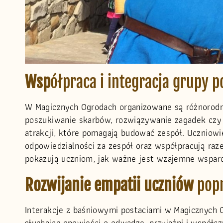
Wsp
ółpraca i integracja grupy p
W Magicznych Ogrodach organizowane są różnorodn
poszukiwanie skarbów, rozwiązywanie zagadek czy 
atrakcji, które pomagają budować zespół. Uczniowie
odpowiedzialności za zespół oraz współpracują raz
pokazują uczniom, jak ważne jest wzajemne wsparc
Rozwijanie empatii uczniów
pop
Interakcje z baśniowymi postaciami w Magicznych O
słuchając opowieści o odwadze, przyjaźni i współc