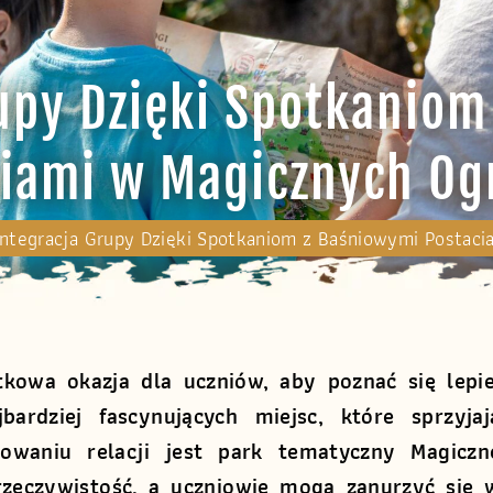
upy Dzięki Spotkanio
ciami w Magicznych Og
Integracja Grupy Dzięki Spotkaniom z Baśniowymi Postac
tkowa okazja dla uczniów, aby poznać się lepie
rdziej fascynujących miejsc, które sprzyjaj
dowaniu relacji jest park tematyczny Magiczn
rzeczywistość, a uczniowie mogą zanurzyć się 