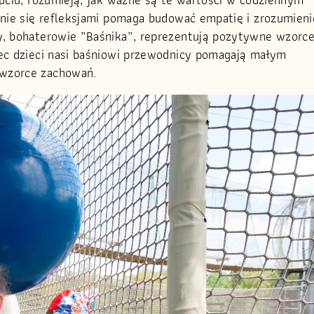
enie się refleksjami pomaga budować empatię i zrozumieni
y, bohaterowie „Baśnika”, reprezentują pozytywne wzorc
bec dzieci nasi baśniowi przewodnicy pomagają małym
 wzorce zachowań.