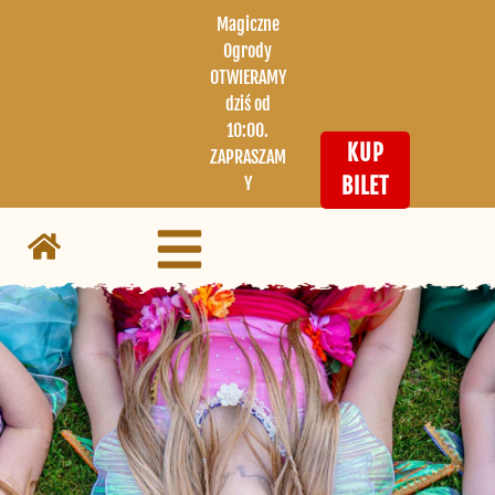
Magiczne
Ogrody
OTWIERAMY
dziś od
10:00.
KUP
ZAPRASZAM
Y
BILET