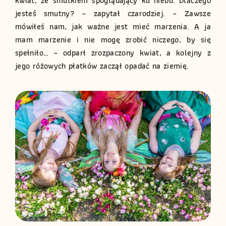
kwiat, ze smutkiem spoglądający ku niebu. Dlaczego
jesteś smutny? – zapytał czarodziej. – Zawsze
mówiłeś nam, jak ważne jest mieć marzenia. A ja
mam marzenie i nie mogę zrobić niczego, by się
spełniło… – odparł zrozpaczony kwiat, a kolejny z
jego różowych płatków zaczął opadać na ziemię.