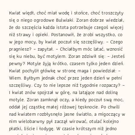
Kwiat więdł, choć miał wodę i słońce, choć troszczyły
się o niego ogrodowe Bulwiaki. Zoran dobrze wiedział,
że do szczęścia każda istota potrzebuje czegoś więcej
niż strawy i opieki. Postanowił, że zrobi wszystko, co
w jego mocy, by kwiat poczuł się szczęśliwy. – Czego
pragniesz? – zapytał. – Chciałbym móc latać, wznosić
się ku niebu, być motylem. Zoran zdziwił się: – Jesteś
pewny? Motyle żyją krótko, czasem tylko jeden dzień.
Kwiat pochylił główkę w stronę maga i powiedział: –
Wiem. Byłbym jednak choć przez jeden dzień w pełni
szczęśliwy. Czy to nie lepsze niż tygodnie rozpaczy? –
I kwiat znów spojrzał w górę, na latające nad doliną
motyle. Zoran zamknął oczy, a kiedy poczuł swą moc,
oddał jej cząstkę małej różowej tęsknocie. Po chwili
nad kwiatem rozbłysnęło jasne światło, a migoczący w
nim wielobarwny pył zaczął wirować, otulać kolejno
płatki, liście i łodygę. W czasie krótszym niż jedno