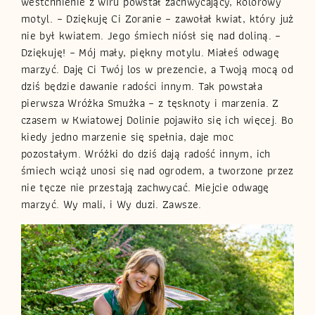
westchnienie z wiru powstał zachwycający, kolorowy
motyl. – Dziękuję Ci Zoranie – zawołał kwiat, który już
nie był kwiatem. Jego śmiech niósł się nad doliną. –
Dziękuję! – Mój mały, piękny motylu. Miałeś odwagę
marzyć. Daję Ci Twój los w prezencie, a Twoją mocą od
dziś będzie dawanie radości innym. Tak powstała
pierwsza Wróżka Smużka – z tęsknoty i marzenia. Z
czasem w Kwiatowej Dolinie pojawiło się ich więcej. Bo
kiedy jedno marzenie się spełnia, daje moc
pozostałym. Wróżki do dziś dają radość innym, ich
śmiech wciąż unosi się nad ogrodem, a tworzone przez
nie tęcze nie przestają zachwycać. Miejcie odwagę
marzyć. Wy mali, i Wy duzi. Zawsze.