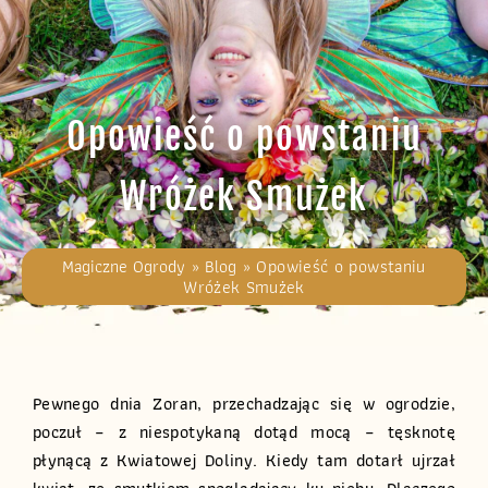
Opowieść o powstaniu
Wróżek Smużek
Magiczne Ogrody
»
Blog
»
Opowieść o powstaniu
Wróżek Smużek
Pewnego dnia Zoran, przechadzając się w ogrodzie,
poczuł – z niespotykaną dotąd mocą – tęsknotę
płynącą z Kwiatowej Doliny. Kiedy tam dotarł ujrzał