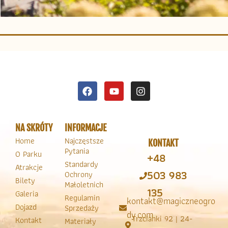
NA SKRÓTY
INFORMACJE
Home
Najczęstsze
KONTAKT
Pytania
O Parku
+48
Standardy
Atrakcje
503 983
Ochrony
Bilety
Małoletnich
135
Galeria
Regulamin
kontakt@magiczneogro
Dojazd
Sprzedaży
dy.com
Trzcianki 92 | 24-
Kontakt
Materiały