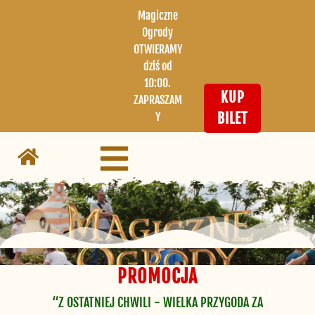
Magiczne
Ogrody
OTWIERAMY
dziś od
10:00.
KUP
ZAPRASZAM
Y
BILET
PROMOCJA
“Z OSTATNIEJ CHWILI - WIELKA PRZYGODA ZA