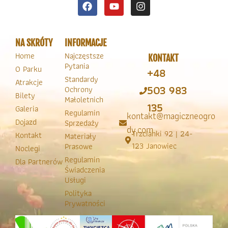
NA SKRÓTY
INFORMACJE
Home
Najczęstsze
KONTAKT
Pytania
O Parku
+48
Standardy
Atrakcje
503 983
Ochrony
Bilety
Małoletnich
135
Galeria
Regulamin
kontakt@magiczneogro
Dojazd
Sprzedaży
dy.com
Trzcianki 92 | 24-
Kontakt
Materiały
123 Janowiec
Prasowe
Noclegi
Regulamin
Dla Partnerów
Świadczenia
Usługi
Polityka
Prywatności