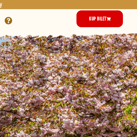
y
KUP BILET