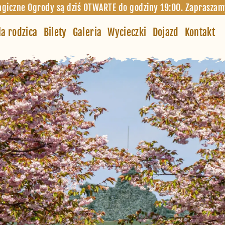
giczne Ogrody są dziś OTWARTE do godziny 19:00. Zapraszam
la rodzica
Bilety
Galeria
Wycieczki
Dojazd
Kontakt