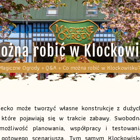
ożna robić w Klockow
Magiczne Ogrody
»
Q&A
»
Co można robić w Klockowisku
ecko może tworzyć własne konstrukcje z dużyc
które pojawiają się w trakcie zabawy. Swobodn
ożliwość planowania, współpracy i testowani
 gotowego scenariusza. Tym samym Klockowisk