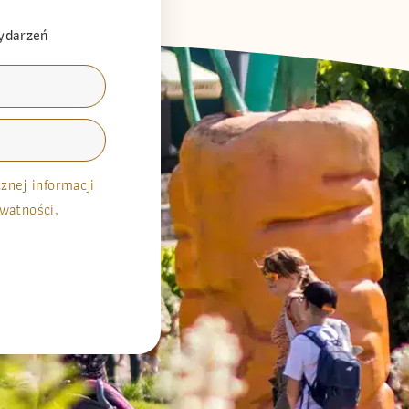
wydarzeń
nej informacji
watności,