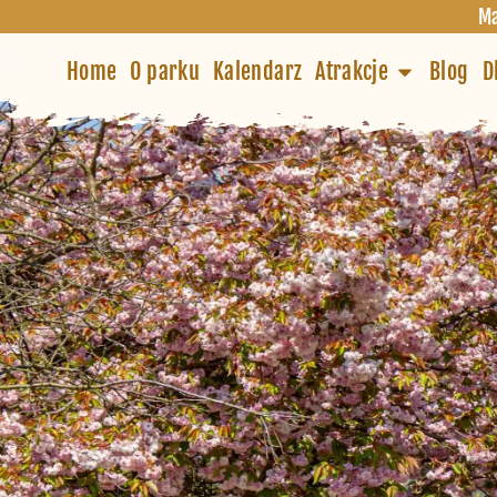
Ma
Home
O parku
Kalendarz
Atrakcje
Blog
D