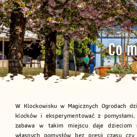
Co m
W Klockowisku w Magicznych Ogrodach dzi
klocków i eksperymentować z pomysłami, 
zabawa w takim miejscu daje dzieciom m
własnych pomysłów bez presji czasu czy