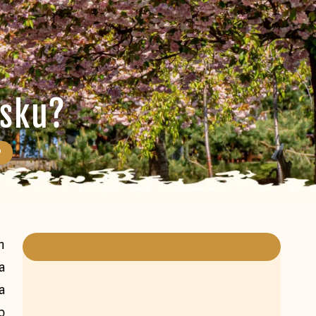
isku?
?
h
a
a
o