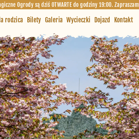
giczne Ogrody są dziś OTWARTE do godziny 19:00. Zapraszam
la rodzica
Bilety
Galeria
Wycieczki
Dojazd
Kontakt