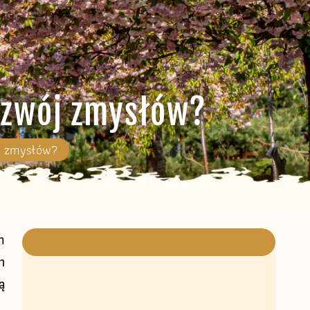
rozwój zmysłów?
ój zmysłów?
h
m
ą