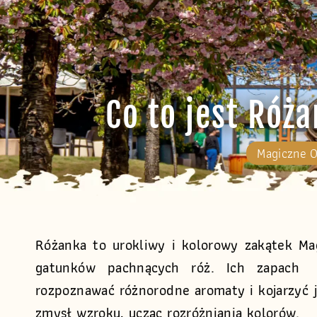
Co to jest Róż
Magiczne 
Różanka to urokliwy i kolorowy zakątek Ma
gatunków pachnących róż. Ich zapach
rozpoznawać różnorodne aromaty i kojarzyć j
zmysł wzroku, ucząc rozróżniania kolorów.