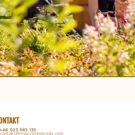
ONTAKT
+48 503 983 135
kontakt@magiczneogrody.com