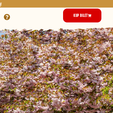
y
KUP BILET