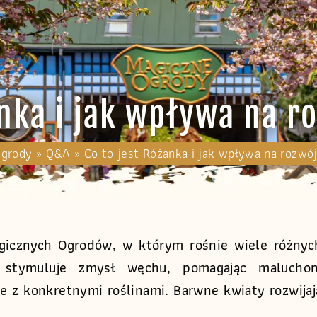
anka i jak wpływa na 
Ogrody
»
Q&A
»
Co to jest Różanka i jak wpływa na rozw
gicznych Ogrodów, w którym rośnie wiele różnyc
 stymuluje zmysł węchu, pomagając malucho
e z konkretnymi roślinami. Barwne kwiaty rozwijaj