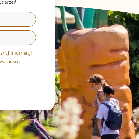
wydarzeń
nej informacji
watności,