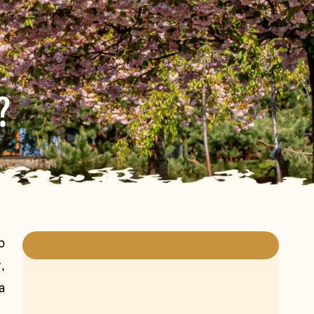
?
o
y
,
a