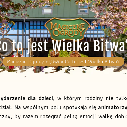
Co to jest Wielka Bitwa
Magiczne Ogrody
»
Q&A
»
Co to jest Wielka Bitwa?
ydarzenie dla dzieci
, w którym rodziny nie tylk
udział. Na wspólnym polu spotykają się
animatorz
yczny, by razem rozegrać pełną emocji walkę dobr