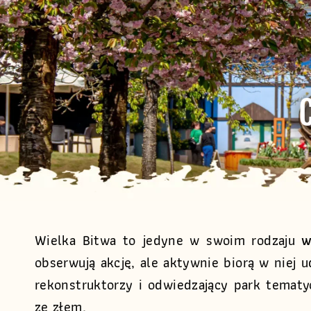
Wielka Bitwa to jedyne w swoim rodzaju
w
obserwują akcję, ale aktywnie biorą w niej 
rekonstruktorzy i odwiedzający park temat
ze złem.