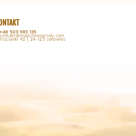
ONTAKT
+48 503 983 135
kontakt@magiczneogrody.com
Trzcianki 92 | 24-123 Janowiec