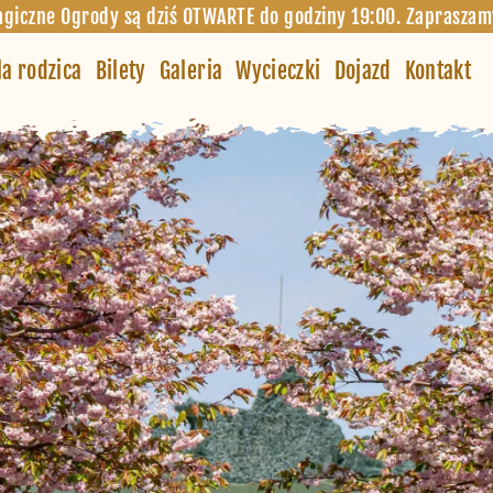
giczne Ogrody są dziś OTWARTE do godziny 19:00. Zapraszam
la rodzica
Bilety
Galeria
Wycieczki
Dojazd
Kontakt