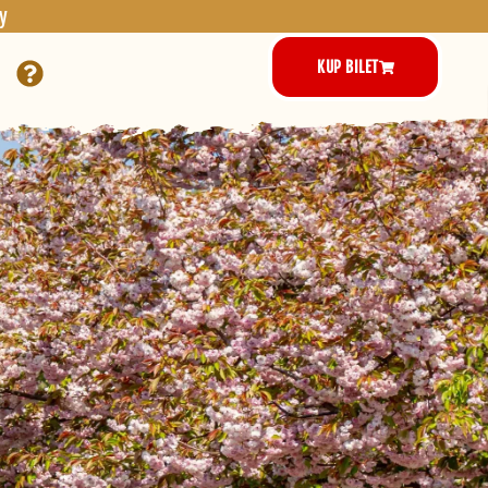
y
KUP BILET