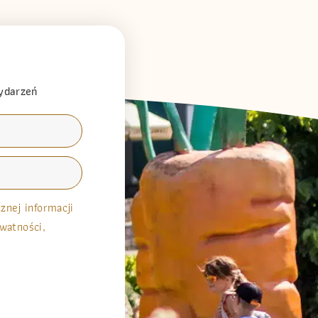
wydarzeń
nej informacji
watności,