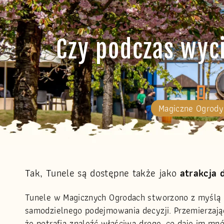
Czy podczas wyci
Magiczne Ogrody
Tak, Tunele są dostępne także jako
atrakcja 
Tunele w Magicznych Ogrodach stworzono z myślą o
samodzielnego podejmowania decyzji. Przemierzając 
że potrafią znaleźć właściwą drogę, co daje im mnós