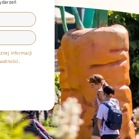
wydarzeń
nej informacji
watności,