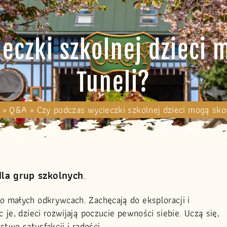
eczki szkolnej dzieci 
Tuneli?
»
Q&A
»
Czy podczas wycieczki szkolnej dzieci mogą sko
dla grup szkolnych
.
 małych odkrywcach. Zachęcają do eksploracji i
je, dzieci rozwijają poczucie pewności siebie. Uczą się,
two satysfakcji i radości.