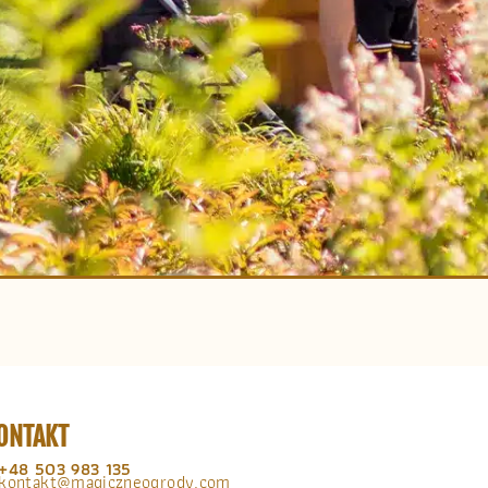
ONTAKT
+48 503 983 135
kontakt@magiczneogrody.com