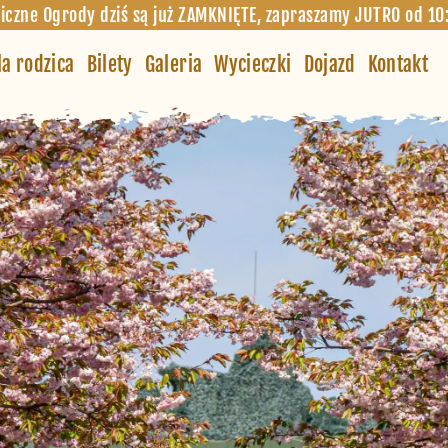
iczne Ogrody dziś są już ZAMKNIĘTE, zapraszamy JUTRO od 10
la rodzica
Bilety
Galeria
Wycieczki
Dojazd
Kontakt