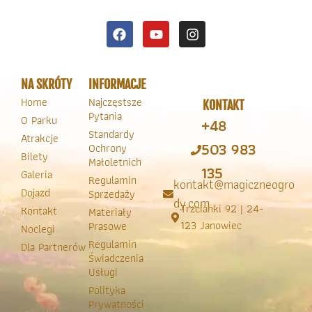
NA SKRÓTY
INFORMACJE
Home
Najczęstsze
KONTAKT
Pytania
O Parku
+48
Standardy
Atrakcje
503 983
Ochrony
Bilety
Małoletnich
135
Galeria
Regulamin
kontakt@magiczneogro
Dojazd
Sprzedaży
dy.com
Trzcianki 92 | 24-
Kontakt
Materiały
123 Janowiec
Prasowe
Noclegi
Regulamin
Dla Partnerów
Świadczenia
Usługi
Polityka
Prywatności