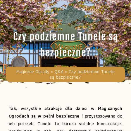
Czy podziemne Tunele są
bezpieczne?
Magiczne Ogrody
»
Q&A
»
Czy podziemne Tunele
są bezpieczne?
Tak, wszystkie
atrakcje dla dzieci w Magicznych
Ogrodach są w pełni bezpieczne
i przystosowane do
ich potrzeb. Tunele to bardzo solidne konstrukcje.