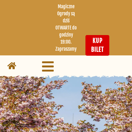
Magiczne
Ogrody są
dziś
OTWARTE do
godziny
KUP
19:00.
Zapraszamy
BILET