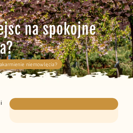
ejsc na spokojne
ia?
nakarmienie niemowlęcia?
i