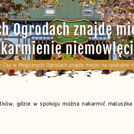
h Ogrodach znajdę mi
karmienie niemowlęc
»
Czy w Magicznych Ogrodach znajdę miejsc na spokojne 
kątków, gdzie w spokoju można nakarmić maluszka 