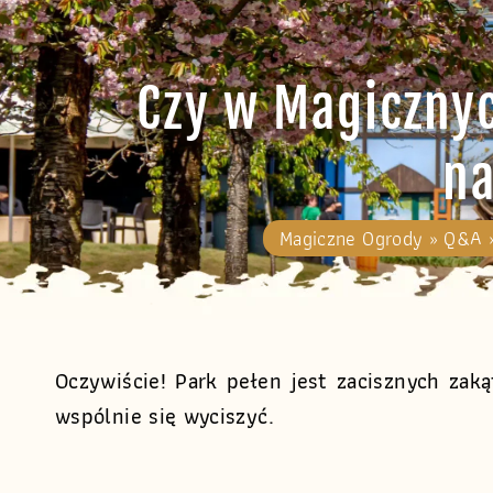
Czy w Magicznyc
na
Magiczne Ogrody
»
Q&A
Oczywiście! Park pełen jest zacisznych za
wspólnie się wyciszyć.