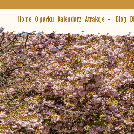
Home
O parku
Kalendarz
Atrakcje
Blog
D