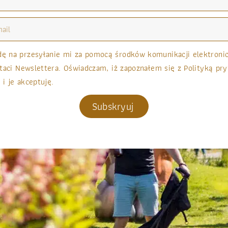
 na przesyłanie mi za pomocą środków komunikacji elektronicz
taci Newslettera. Oświadczam, iż zapoznałem się z Polityką pry
 i je akceptuję.
Subskryuj