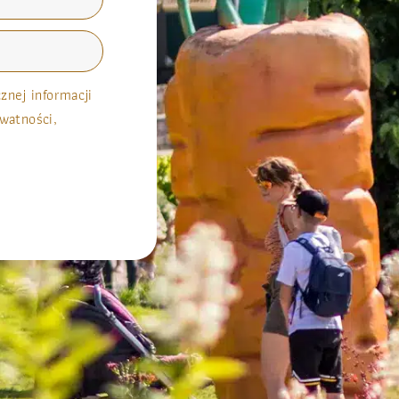
nej informacji
watności,