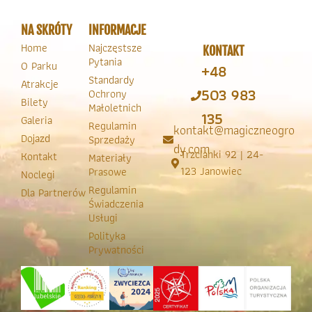
NA SKRÓTY
INFORMACJE
Home
Najczęstsze
KONTAKT
Pytania
O Parku
+48
Standardy
Atrakcje
503 983
Ochrony
Bilety
Małoletnich
135
Galeria
Regulamin
kontakt@magiczneogro
Dojazd
Sprzedaży
dy.com
Trzcianki 92 | 24-
Kontakt
Materiały
123 Janowiec
Prasowe
Noclegi
Regulamin
Dla Partnerów
Świadczenia
Usługi
Polityka
Prywatności