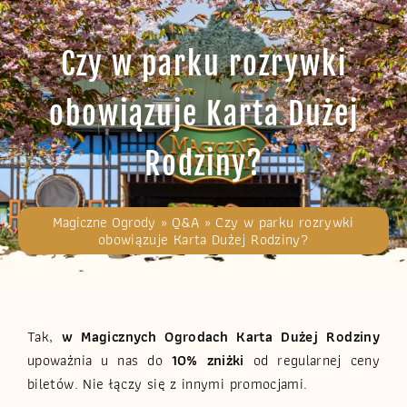
Czy w parku rozrywki
obowiązuje Karta Dużej
Rodziny?
Magiczne Ogrody
»
Q&A
»
Czy w parku rozrywki
obowiązuje Karta Dużej Rodziny?
Tak,
w Magicznych Ogrodach Karta Dużej Rodziny
upoważnia u nas do
10% zniżki
od regularnej ceny
biletów. Nie łączy się z innymi promocjami.