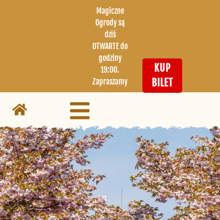
Magiczne
Ogrody są
dziś
OTWARTE do
godziny
KUP
19:00.
Zapraszamy
BILET