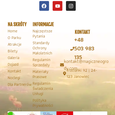
NA SKRÓTY
INFORMACJE
Home
Najczęstsze
KONTAKT
Pytania
O Parku
+48
Standardy
Atrakcje
503 983
Ochrony
Bilety
Małoletnich
135
Galeria
Regulamin
kontakt@magiczneogro
Dojazd
Sprzedaży
dy.com
Trzcianki 92 | 24-
Kontakt
Materiały
123 Janowiec
Prasowe
Noclegi
Regulamin
Dla Partnerów
Świadczenia
Usługi
Polityka
Prywatności