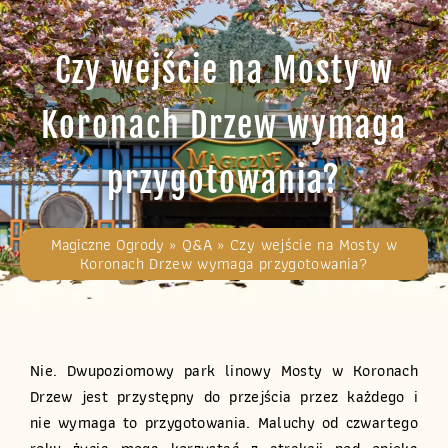
Czy wejście na Mosty w
Koronach Drzew wymaga
przygotowania?
Magiczne Ogrody
»
Q&A
»
Czy wejście na Mosty w
Koronach Drzew wymaga przygotowania?
Nie. Dwupoziomowy park linowy Mosty w Koronach
Drzew jest przystępny do przejścia przez każdego i
nie wymaga to przygotowania. Maluchy od czwartego