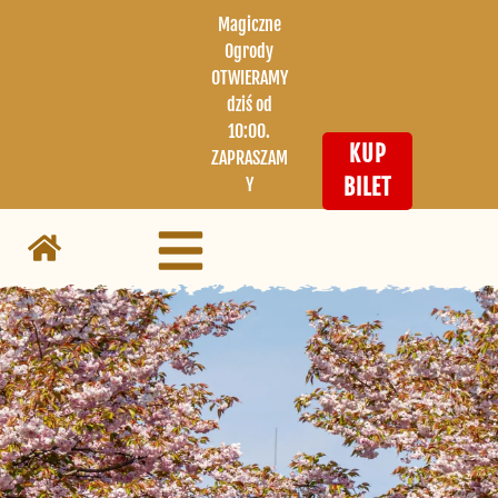
Magiczne
Ogrody
OTWIERAMY
dziś od
10:00.
KUP
ZAPRASZAM
Y
BILET