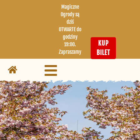
Magiczne
Ogrody są
dziś
OTWARTE do
godziny
KUP
19:00.
Zapraszamy
BILET