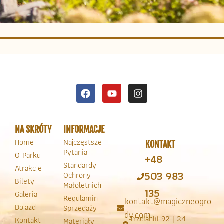
NA SKRÓTY
INFORMACJE
Home
Najczęstsze
KONTAKT
Pytania
O Parku
+48
Standardy
Atrakcje
503 983
Ochrony
Bilety
Małoletnich
135
Galeria
Regulamin
kontakt@magiczneogro
Dojazd
Sprzedaży
dy.com
Trzcianki 92 | 24-
Kontakt
Materiały