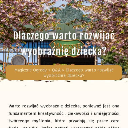
Dlaczego warto rozwijać
wyobraźnię dziecka?
Magiczne Ogrody
»
Q&A
»
Dlaczego warto rozwijać
wyobraźnię dziecka?
Warto rozwijać wyobraźnię dziecka, ponieważ jest ona
fundamentem kreatywności, ciekawości i umiejętności
twórczego myślenia, które przydają się przez całe