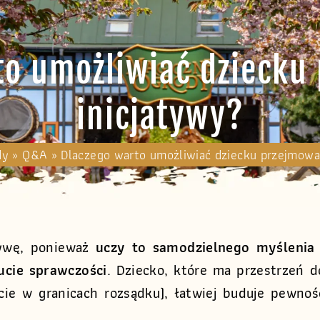
to umożliwiać dziecku
inicjatywy?
dy
»
Q&A
»
Dlaczego warto umożliwiać dziecku przejmowa
tywę, ponieważ
uczy to samodzielnego myślenia 
ucie sprawczości
. Dziecko, które ma przestrzeń d
cie w granicach rozsądku), łatwiej buduje pewnoś