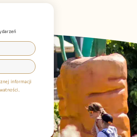
wydarzeń
nej informacji
watności,