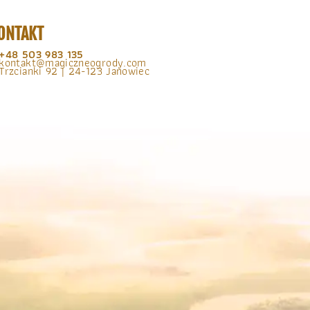
ONTAKT
+48 503 983 135
kontakt@magiczneogrody.com
Trzcianki 92 | 24-123 Janowiec