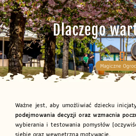
Dlaczego war
Magiczne Ogro
Ważne jest, aby umożliwiać dziecku inicja
podejmowania decyzji oraz wzmacnia pocz
wybierania i testowania pomysłów (oczywiś
siebie oraz wewnętrzną motywację.