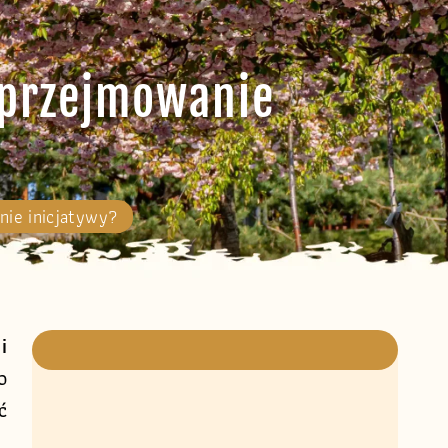
 przejmowanie
nie inicjatywy?
i
o
ć