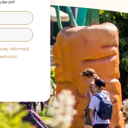
wydarzeń
nej informacji
watności,