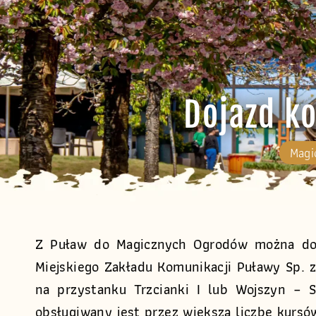
Dojazd k
Magi
Z Puław do Magicznych Ogrodów można doje
Miejskiego Zakładu Komunikacji Puławy Sp. z
na przystanku Trzcianki I lub Wojszyn – 
obsługiwany jest przez większą liczbę kursó