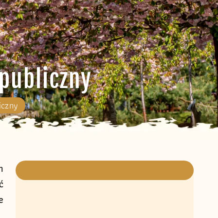
publiczny
iczny
h
ć
e