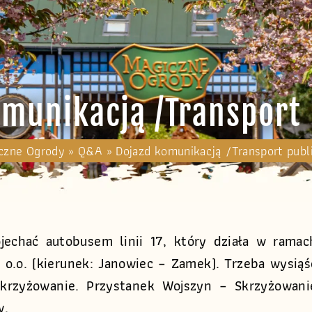
omunikacją /Transport 
czne Ogrody
»
Q&A
»
Dojazd komunikacją /Transport publ
chać autobusem linii 17, który działa w ramac
 o.o. (kierunek: Janowiec – Zamek). Trzeba wysiąś
Skrzyżowanie. Przystanek Wojszyn – Skrzyżowani
w.