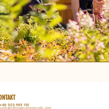
ONTAKT
+48 503 983 135
kontakt@magiczneogrody.com