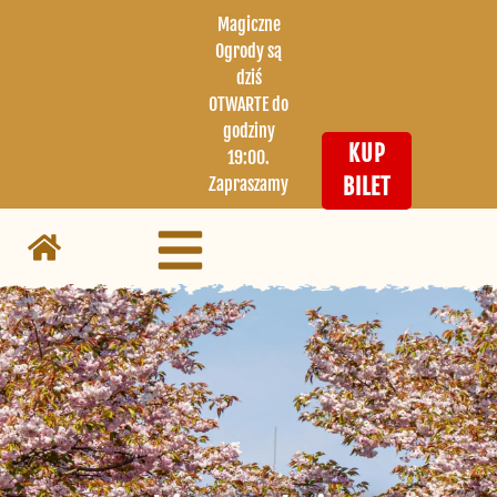
Magiczne
Ogrody są
dziś
OTWARTE do
godziny
KUP
19:00.
Zapraszamy
BILET