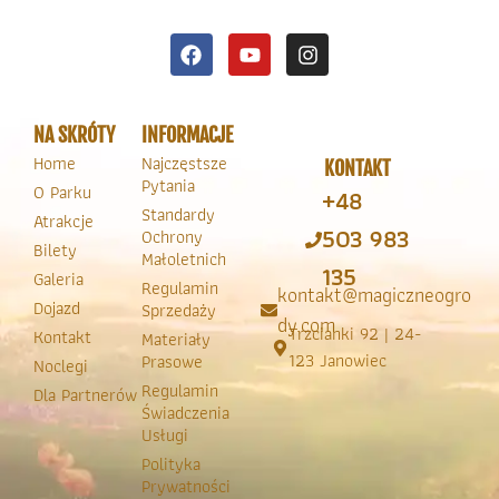
NA SKRÓTY
INFORMACJE
Home
Najczęstsze
KONTAKT
Pytania
O Parku
+48
Standardy
Atrakcje
503 983
Ochrony
Bilety
Małoletnich
135
Galeria
Regulamin
kontakt@magiczneogro
Dojazd
Sprzedaży
dy.com
Trzcianki 92 | 24-
Kontakt
Materiały
123 Janowiec
Prasowe
Noclegi
Regulamin
Dla Partnerów
Świadczenia
Usługi
Polityka
Prywatności