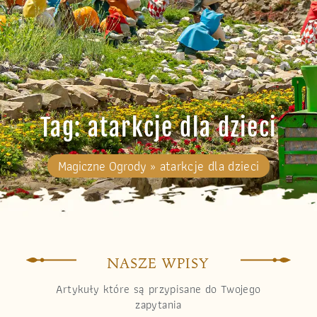
Tag: atarkcje dla dzieci
Magiczne Ogrody
»
atarkcje dla dzieci
NASZE WPISY
Artykuły które są przypisane do Twojego
zapytania