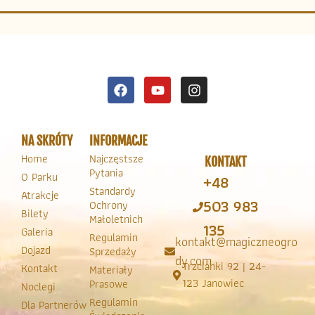
NA SKRÓTY
INFORMACJE
Home
Najczęstsze
KONTAKT
Pytania
O Parku
+48
Standardy
Atrakcje
503 983
Ochrony
Bilety
Małoletnich
135
Galeria
Regulamin
kontakt@magiczneogro
Dojazd
Sprzedaży
dy.com
Trzcianki 92 | 24-
Kontakt
Materiały
123 Janowiec
Prasowe
Noclegi
Regulamin
Dla Partnerów