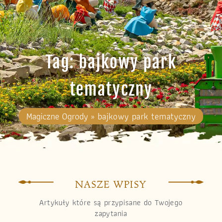
Tag: bajkowy park
tematyczny
Magiczne Ogrody
»
bajkowy park tematyczny
NASZE WPISY
Artykuły które są przypisane do Twojego
zapytania