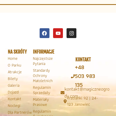
NA SKRÓTY
INFORMACJE
Home
Najczęstsze
KONTAKT
Pytania
O Parku
+48
Standardy
Atrakcje
503 983
Ochrony
Bilety
Małoletnich
135
Galeria
Regulamin
kontakt@magiczneogro
Dojazd
Sprzedaży
dy.com
Trzcianki 92 | 24-
Kontakt
Materiały
123 Janowiec
Prasowe
Noclegi
Regulamin
Dla Partnerów