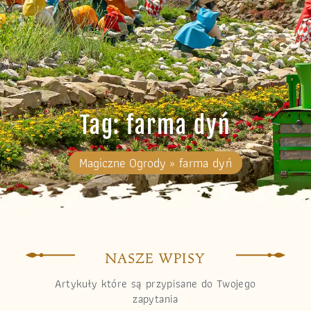
Tag: farma dyń
Magiczne Ogrody
»
farma dyń
NASZE WPISY
Artykuły które są przypisane do Twojego
zapytania