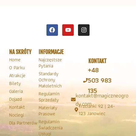
NA SKRÓTY
INFORMACJE
Home
Najczęstsze
KONTAKT
Pytania
O Parku
+48
Standardy
Atrakcje
503 983
Ochrony
Bilety
Małoletnich
135
Galeria
Regulamin
kontakt@magiczneogro
Dojazd
Sprzedaży
dy.com
Trzcianki 92 | 24-
Kontakt
Materiały
123 Janowiec
Prasowe
Noclegi
Regulamin
Dla Partnerów
Świadczenia
Usługi