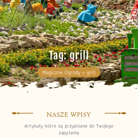
Tag: grill
Magiczne Ogrody
»
grill
NASZE WPISY
Artykuły które są przypisane do Twojego
zapytania