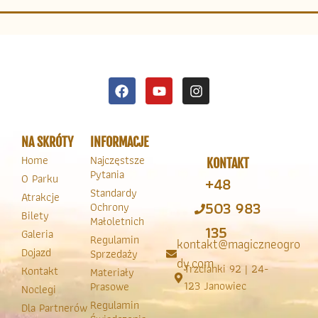
NA SKRÓTY
INFORMACJE
Home
Najczęstsze
KONTAKT
Pytania
O Parku
+48
Standardy
Atrakcje
503 983
Ochrony
Bilety
Małoletnich
135
Galeria
Regulamin
kontakt@magiczneogro
Dojazd
Sprzedaży
dy.com
Trzcianki 92 | 24-
Kontakt
Materiały
123 Janowiec
Prasowe
Noclegi
Regulamin
Dla Partnerów