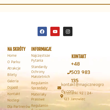
NA SKRÓTY
INFORMACJE
Home
Najczęstsze
KONTAKT
Pytania
O Parku
+48
Standardy
Atrakcje
503 983
Ochrony
Bilety
Małoletnich
135
Galeria
Regulamin
kontakt@magiczneogro
Dojazd
Sprzedaży
dy.com
Trzcianki 92 | 24-
Kontakt
Materiały
123 Janowiec
Prasowe
Noclegi
Regulamin
Dla Partnerów