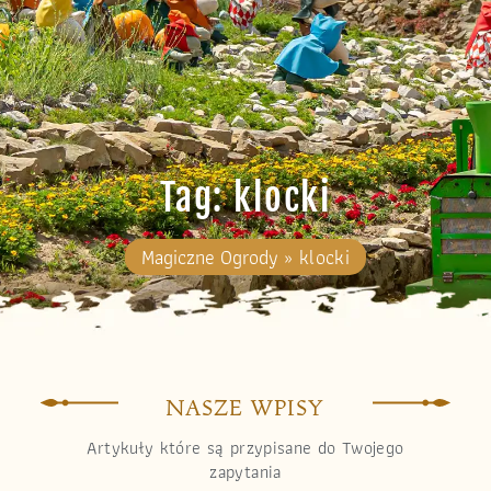
Tag: klocki
Magiczne Ogrody
»
klocki
NASZE WPISY
Artykuły które są przypisane do Twojego
zapytania