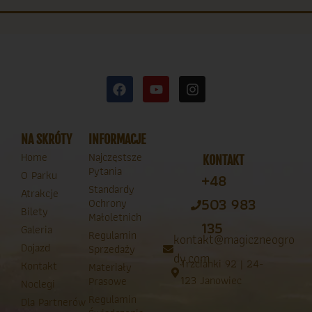
NA SKRÓTY
INFORMACJE
Home
Najczęstsze
KONTAKT
Pytania
O Parku
+48
Standardy
Atrakcje
503 983
Ochrony
Bilety
Małoletnich
135
Galeria
Regulamin
kontakt@magiczneogro
Dojazd
Sprzedaży
dy.com
Trzcianki 92 | 24-
Kontakt
Materiały
123 Janowiec
Prasowe
Noclegi
Regulamin
Dla Partnerów