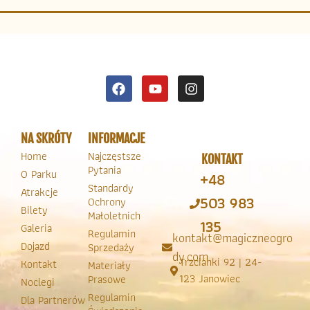
NA SKRÓTY
INFORMACJE
Home
Najczęstsze
KONTAKT
Pytania
O Parku
+48
Standardy
Atrakcje
503 983
Ochrony
Bilety
Małoletnich
135
Galeria
Regulamin
kontakt@magiczneogro
Dojazd
Sprzedaży
dy.com
Trzcianki 92 | 24-
Kontakt
Materiały
123 Janowiec
Prasowe
Noclegi
Regulamin
Dla Partnerów