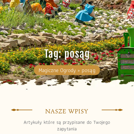
Tag: posąg
Magiczne Ogrody
»
posąg
NASZE WPISY
Artykuły które są przypisane do Twojego
zapytania