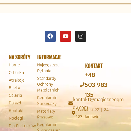
NA SKRÓTY
INFORMACJE
Home
Najczęstsze
KONTAKT
Pytania
O Parku
+48
Standardy
Atrakcje
503 983
Ochrony
Bilety
Małoletnich
135
Galeria
Regulamin
kontakt@magiczneogro
Dojazd
Sprzedaży
dy.com
Trzcianki 92 | 24-
Kontakt
Materiały
123 Janowiec
Prasowe
Noclegi
Regulamin
Dla Partnerów
Świadczenia