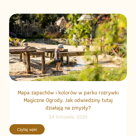
Mapa zapachów i kolorów w parku rozrywki
Magiczne Ogrody. Jak odwiedziny tutaj
działają na zmysły?
24 listopada, 2025
Czytaj wpis