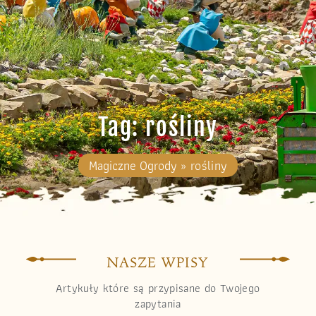
Tag: rośliny
Magiczne Ogrody
»
rośliny
NASZE WPISY
Artykuły które są przypisane do Twojego
zapytania