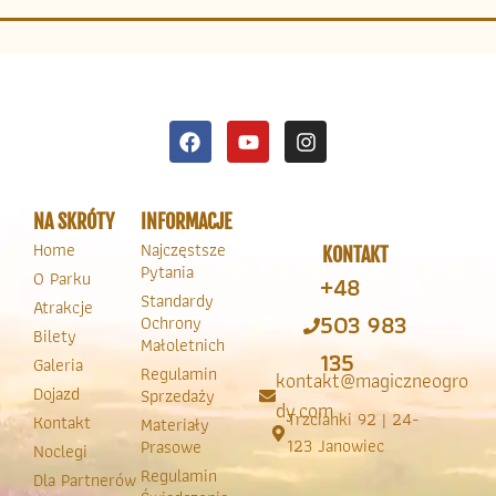
NA SKRÓTY
INFORMACJE
Home
Najczęstsze
KONTAKT
Pytania
O Parku
+48
Standardy
Atrakcje
503 983
Ochrony
Bilety
Małoletnich
135
Galeria
Regulamin
kontakt@magiczneogro
Dojazd
Sprzedaży
dy.com
Trzcianki 92 | 24-
Kontakt
Materiały
123 Janowiec
Prasowe
Noclegi
Regulamin
Dla Partnerów