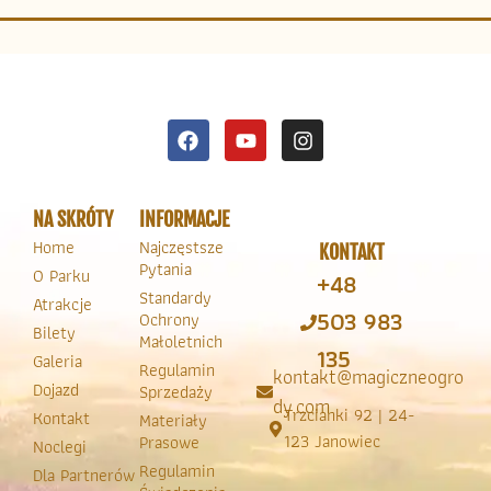
NA SKRÓTY
INFORMACJE
Home
Najczęstsze
KONTAKT
Pytania
O Parku
+48
Standardy
Atrakcje
503 983
Ochrony
Bilety
Małoletnich
135
Galeria
Regulamin
kontakt@magiczneogro
Dojazd
Sprzedaży
dy.com
Trzcianki 92 | 24-
Kontakt
Materiały
123 Janowiec
Prasowe
Noclegi
Regulamin
Dla Partnerów