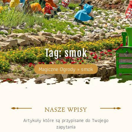
Tag: smok
Magiczne Ogrody
»
smok
NASZE WPISY
Artykuły które są przypisane do Twojego
zapytania