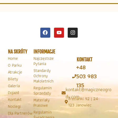
NA SKRÓTY
INFORMACJE
Home
Najczęstsze
KONTAKT
Pytania
O Parku
+48
Standardy
Atrakcje
503 983
Ochrony
Bilety
Małoletnich
135
Galeria
Regulamin
kontakt@magiczneogro
Dojazd
Sprzedaży
dy.com
Trzcianki 92 | 24-
Kontakt
Materiały
123 Janowiec
Prasowe
Noclegi
Regulamin
Dla Partnerów
Świadczenia