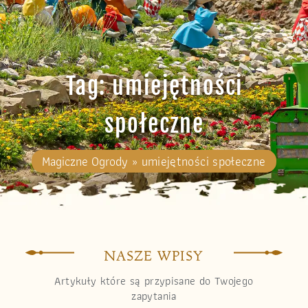
Tag: umiejętności
społeczne
Magiczne Ogrody
»
umiejętności społeczne
NASZE WPISY
Artykuły które są przypisane do Twojego
zapytania