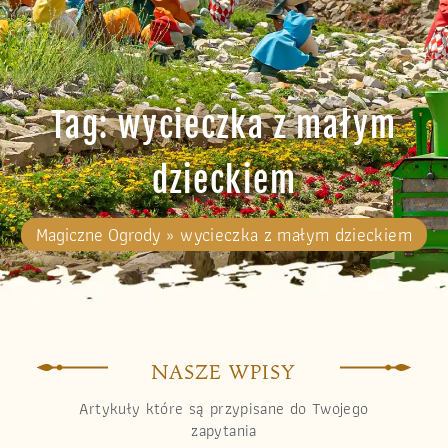
Tag: wycieczka z małym
dzieckiem
Magiczne Ogrody
»
wycieczka z małym dzieckiem
NASZE WPISY
Artykuły które są przypisane do Twojego
zapytania