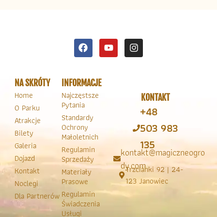
NA SKRÓTY
INFORMACJE
Home
Najczęstsze
KONTAKT
Pytania
O Parku
+48
Standardy
Atrakcje
503 983
Ochrony
Bilety
Małoletnich
135
Galeria
Regulamin
kontakt@magiczneogro
Dojazd
Sprzedaży
dy.com
Trzcianki 92 | 24-
Kontakt
Materiały
123 Janowiec
Prasowe
Noclegi
Regulamin
Dla Partnerów
Świadczenia
Usługi