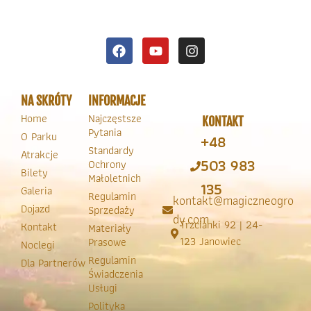
NA SKRÓTY
INFORMACJE
Home
Najczęstsze
KONTAKT
Pytania
O Parku
+48
Standardy
Atrakcje
503 983
Ochrony
Bilety
Małoletnich
135
Galeria
Regulamin
kontakt@magiczneogro
Dojazd
Sprzedaży
dy.com
Trzcianki 92 | 24-
Kontakt
Materiały
123 Janowiec
Prasowe
Noclegi
Regulamin
Dla Partnerów
Świadczenia
Usługi
Polityka