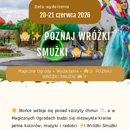
Data wydarzenia
20-21 czerwca 2026
POZNAJ WRÓŻKI
SMUŻKI
Magiczne Ogrody
»
Wydarzenia
»
POZNAJ
WRÓŻKI SMUŻKI
Słońce wzbija się ponad szczyty chmur
, a w
Magicznych Ogrodach budzi się niezwykła kraina
pełna kolorów, muzyki i radości
! Wróżki Smużki