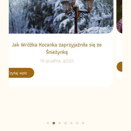
Jak Wróżka Kocanka zaprzyjaźniła się ze
J
Śnieżynką
18 grudnia, 2025
Czyt
Czytaj wpis