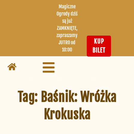
Magiczne
Ogrody dziś
są już
ZAMKNIĘTE,
zapraszamy
KUP
JUTRO od
10:00
BILET
Tag: Baśnik:
Wróżka
Krokuska