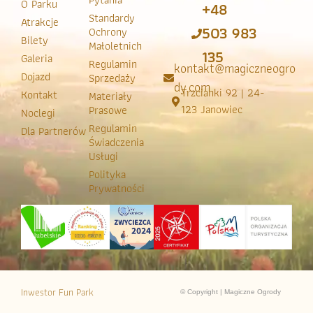
O Parku
+48
Standardy
Atrakcje
503 983
Ochrony
Bilety
Małoletnich
135
Galeria
Regulamin
kontakt@magiczneogro
Dojazd
Sprzedaży
dy.com
Trzcianki 92 | 24-
Kontakt
Materiały
123 Janowiec
Prasowe
Noclegi
Regulamin
Dla Partnerów
Świadczenia
Usługi
Polityka
Prywatności
Inwestor Fun Park
© Copyright | Magiczne Ogrody