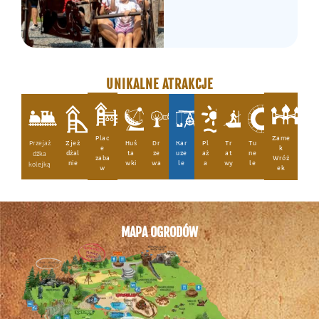
UNIKALNE ATRAKCJE
Plac
Zame
Przejaż
Zjeż
Huś
Dr
Kar
Pl
Tr
Tu
e
k
dżal
ta
ze
uze
aż
at
ne
dżka
zaba
Wróż
nie
wki
wa
le
a
wy
le
kolejką
w
ek
MAPA OGRODÓW