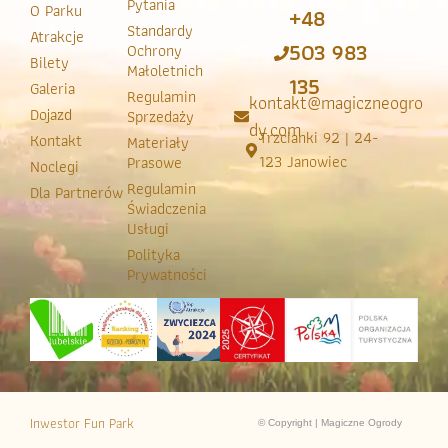
Pytania
O Parku
+48
Standardy
Atrakcje
503 983
Ochrony
Bilety
Małoletnich
135
Galeria
Regulamin
kontakt@magiczneogro
Dojazd
Sprzedaży
dy.com
Trzcianki 92 | 24-
Kontakt
Materiały
123 Janowiec
Prasowe
Noclegi
Regulamin
Dla Partnerów
Świadczenia
Usługi
Polityka
Prywatności
Inwestor Fun Park
© Copyright | Magiczne Ogrody