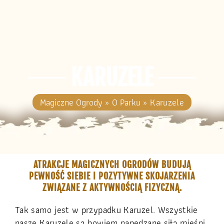
KARUZELE
Magiczne Ogrody
»
O Parku
»
Karuzele
ATRAKCJE MAGICZNYCH OGRODÓW BUDUJĄ
PEWNOŚĆ SIEBIE I POZYTYWNE SKOJARZENIA
ZWIĄZANE Z AKTYWNOŚCIĄ FIZYCZNĄ.
Tak samo jest w przypadku Karuzel. Wszystkie
nasze Karuzele są bowiem napędzane siłą mięśni.