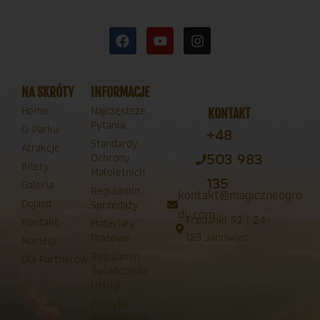
NA SKRÓTY
INFORMACJE
Home
Najczęstsze
KONTAKT
Pytania
O Parku
+48
Standardy
Atrakcje
503 983
Ochrony
Bilety
Małoletnich
135
Galeria
Regulamin
kontakt@magiczneogro
Dojazd
Sprzedaży
dy.com
Trzcianki 92 | 24-
Kontakt
Materiały
123 Janowiec
Prasowe
Noclegi
Regulamin
Dla Partnerów
Świadczenia
Usługi
Polityka
Prywatności