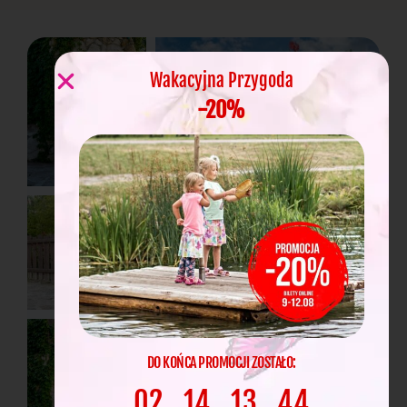
Wakacyjna Przygoda
-20%
DO KOŃCA PROMOCJI ZOSTAŁO:
02
14
13
43