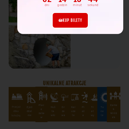
dni
godzin
minut
sekund
KUP BILETY
UNIKALNE ATRAKCJE
Plac
Zame
Przejaż
Zjeż
Huś
Dr
Kar
Pl
Tr
Tu
e
k
dżal
ta
ze
uze
aż
at
ne
dżka
zaba
Wróż
nie
wki
wa
le
a
wy
le
kolejką
w
ek