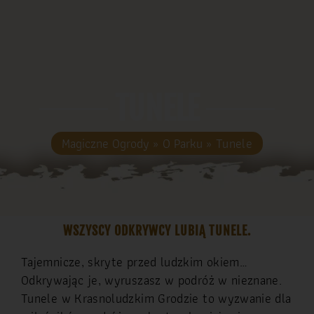
TUNELE
Magiczne Ogrody
»
O Parku
»
Tunele
WSZYSCY ODKRYWCY LUBIĄ TUNELE.
Tajemnicze, skryte przed ludzkim okiem…
Odkrywając je, wyruszasz w podróż w nieznane.
Tunele w Krasnoludzkim Grodzie to wyzwanie dla