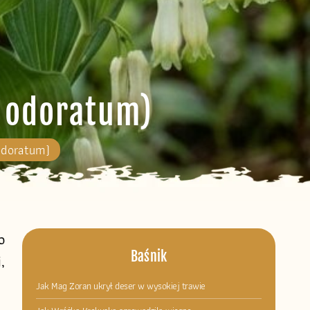
 odoratum)
odoratum)
o
Baśnik
,
Jak Mag Zoran ukrył deser w wysokiej trawie