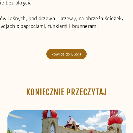
e bez okrycia.
dów leśnych, pod drzewa i krzewy, na obrzeża ścieżek;
ycjach z paprociami, funkiami i brunnerami.
Powrót do Bloga
KONIECZNIE PRZECZYTAJ