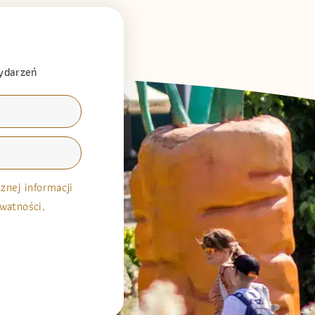
wydarzeń
nej informacji
watności,