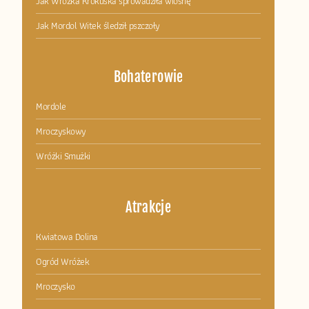
Jak Wróżka Krokuska sprowadziła wiosnę
Jak Mordol Witek śledził pszczoły
Bohaterowie
Mordole
Mroczyskowy
Wróżki Smużki
Atrakcje
Kwiatowa Dolina
Ogród Wróżek
Mroczysko