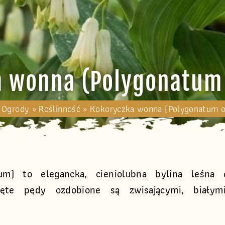
a wonna (Polygonatum
 Ogrody
»
Roślinność
»
Kokoryczka wonna (Polygonatum 
m) to elegancka, cieniolubna bylina leśna 
ęte pędy ozdobione są zwisającymi, białymi