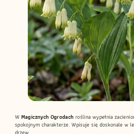
W
Magicznych Ogrodach
roślina wypełnia zacienio
spokojnym charakterze. Wpisuje się doskonale w l
drzew.