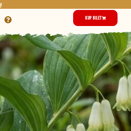
y
KUP BILET