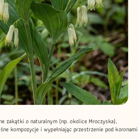
ne zakątki o naturalnym (np. okolice Mroczyska),
eśne kompozycje i wypełniając przestrzenie pod koronami