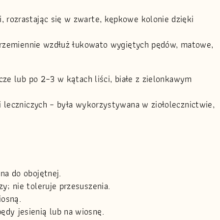
rozrastając się w zwarte, kępkowe kolonie dzięki
aprzemiennie wzdłuż łukowato wygiętych pędów, matowe,
cze lub po 2–3 w kątach liści, białe z zielonkawym
 leczniczych – była wykorzystywana w ziołolecznictwie,
na do obojętnej.
y; nie toleruje przesuszenia.
iosną.
ędy jesienią lub na wiosnę.