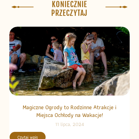
KONIECZNIE
PRZECZYTAJ
Magiczne Ogrody to Rodzinne Atrakcje i
Miejsca Ochłody na Wakacje!
11 lipca, 2024
Czytaj wpis