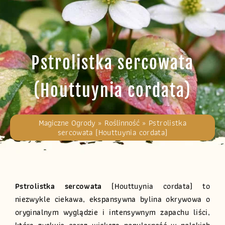
Pstrolistka sercowata
(Houttuynia cordata)
Magiczne Ogrody
»
Roślinność
»
Pstrolistka
sercowata (Houttuynia cordata)
Pstrolistka sercowata
(Houttuynia cordata) to
niezwykle ciekawa, ekspansywna bylina okrywowa o
oryginalnym wyglądzie i intensywnym zapachu liści,