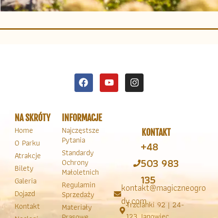
NA SKRÓTY
INFORMACJE
Home
Najczęstsze
KONTAKT
Pytania
O Parku
+48
Standardy
Atrakcje
503 983
Ochrony
Bilety
Małoletnich
135
Galeria
Regulamin
kontakt@magiczneogro
Dojazd
Sprzedaży
dy.com
Trzcianki 92 | 24-
Kontakt
Materiały
123 Janowiec
Prasowe