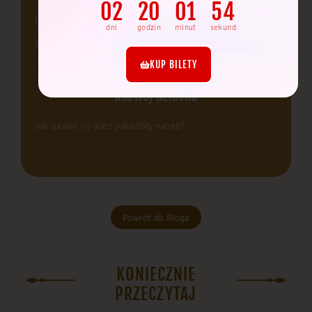
02
20
01
53
Łąka Robanków
dni
godzin
minut
sekund
Zagajnik
KUP BILETY
Rozwój dziecka
Jak sprawić by dzieci pokochały naturę?
Powrót do Bloga
KONIECZNIE
PRZECZYTAJ